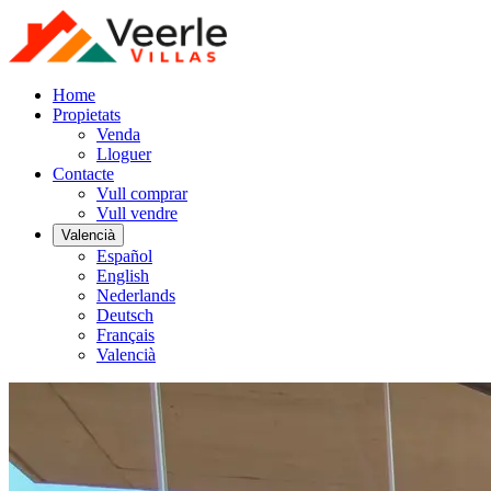
Home
Propietats
Venda
Lloguer
Contacte
Vull comprar
Vull vendre
Valencià
Español
English
Nederlands
Deutsch
Français
Valencià